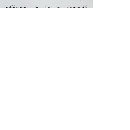
différente. Je lui ai demandé
d'accorder 2 cordes avec la même note
et une intervalle d'une octave. C'est
une technique que j'ai découvert
durant mon exploration de la musique
klezmer avec le groupe Glik, en yiddish
on appelle cette technique : Tsvey
Strunen (ci-dessous un exemple par le
légendaire violoniste klezmer Abe
Schwartz) mais on peut la trouver dans
d'autres cultures notamment