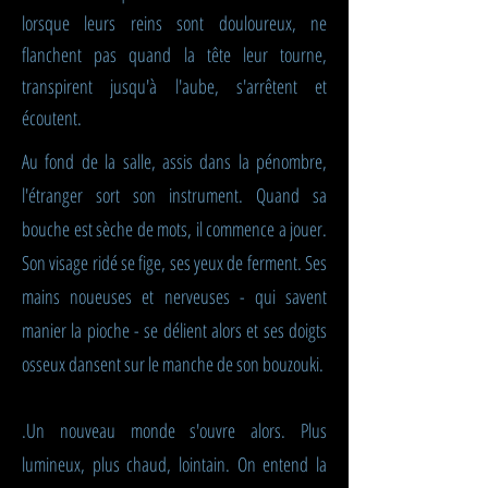
lorsque leurs reins sont douloureux, ne
flanchent pas quand la tête leur tourne,
transpirent jusqu'à l'aube, s'arrêtent et
écoutent.
Au fond de la salle, assis dans la pénombre,
l'étranger sort son instrument. Quand sa
bouche est sèche de mots, il commence a jouer.
Son visage ridé se fige, ses yeux de ferment. Ses
mains noueuses et nerveuses - qui savent
manier la pioche - se délient alors et ses doigts
osseux dansent sur le manche de son bouzouki.
.Un nouveau monde s'ouvre alors. Plus
lumineux, plus chaud, lointain. On entend la