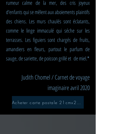
rumeur calme de la mer, des cris joyeux
d'enfants qui se mêlent aux aboiements plaintifs
des chiens. Les murs chaulés sont éclatants,
comme le linge immaculé qui séche sur les
terrasses. Les figuiers sont chargés de fruits,
amandiers en fleurs, partout le parfum de
sauge, de sariette, de poisson grillé et de miel.
"
Judith Chomel / Carnet de voyage
imaginaire avril 2020
Acheter carte postale 21cmx21cm