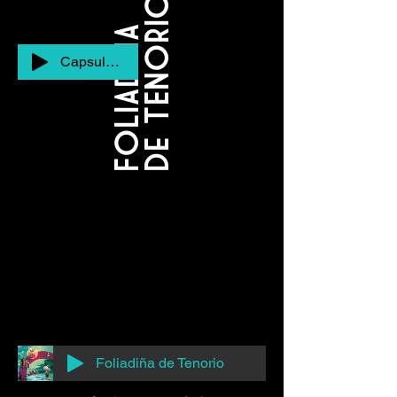
de TENORIO
FOLIADINA
Capsule sonore
Foliadiña de Tenorio