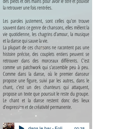
des pieds et des mains pour avoir le titre et pouvoir
Pierre-Alexis Lavergne (musicien,
la retrouver une fois rentrées.
arrangeur, réalisateur)
Les paroles justement, sont celles qu’on trouve
souvent dans ce genre de chansons, elles mêlent la
vie quotidienne, les chagrins d’amour, la musique
"C'est peut-être le morceau de l'album
et la danse qui sauve la vie.
La plupart de ces chansons ne racontent pas une
le plus actuel dans ses sonorités. Je vis
histoire précise, des couplets entiers peuvent se
avec des adolescents qui me font
retrouver dans des morceaux différents. C’est
comme un patchwork qui s’assemble peu à peu.
régulièrement découvrir des sons (nda
Comme dans la danse, où le premier danseur
propose une figure, suivi par les autres, dans le
: on ne dit plus "musique") et je dois
chant, c’est un des chanteurs qui attaquent,
propose un texte que poursuit le reste du groupe.
dire que j'en apprécie la plupart.
Le chant et la danse restent donc des lieux
J'aime beaucoup la façon dont les
d’expression et de créativité permanente.
créateurs de musique électronique de
dans le bar - Foliada de tenorio
-00:38