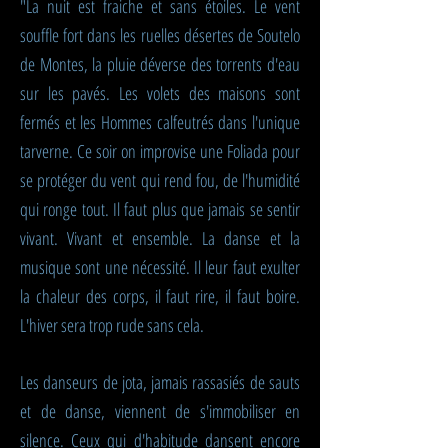
"La nuit est fraiche et sans étoiles. Le vent
souffle fort dans les ruelles désertes de Soutelo
de Montes, la pluie déverse des torrents d'eau
sur les pavés. Les volets des maisons sont
fermés et les H
ommes calfeutrés dans l'unique
tarverne. Ce soir on improvise une Foliada pour
se protéger du vent qui rend fou, de l'humidité
qui ronge tout. Il faut plus que jamais se sentir
vivant. Vivant et ensemble. La danse et la
musique sont une nécessité. Il leur faut exulter
la chaleur des corps, il faut rire, il faut boire.
L'hiver sera trop rude sans cela.
Les danseurs de jota, jamais rassasiés de sauts
et de danse, viennent de s'immobiliser en
silence. Ceux qui d'habitude dansent encore