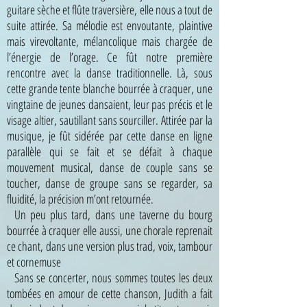
guitare sèche et flûte traversière, elle nous a tout de
suite attirée. Sa mélodie est envoutante, plaintive
mais virevoltante, mélancolique mais chargée de
l’énergie de l’orage. Ce fût notre première
rencontre avec la danse traditionnelle. Là, sous
cette grande tente blanche bourrée à craquer, une
vingtaine de jeunes dansaient, leur pas précis et le
visage altier, sautillant sans sourciller. Attirée par la
musique, je fût sidérée par cette danse en ligne
parallèle qui se fait et se défait à chaque
mouvement musical, danse de couple sans se
toucher, danse de groupe sans se regarder, sa
fluidité, la précision m’ont retournée.
Un peu plus tard, dans une taverne du bourg
La
bourrée à craquer elle aussi, une chorale reprenait
ce chant, dans une version plus trad, voix, tambour
tambouille
et cornemuse
sonore
Sans se concerter, nous sommes toutes les deux
tombées en amour de cette chanson, Judith a fait