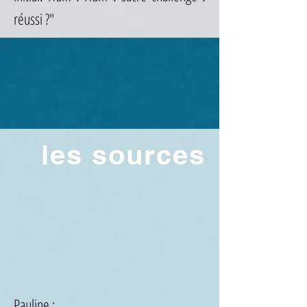
réussi ?"
les sources
Pauline :