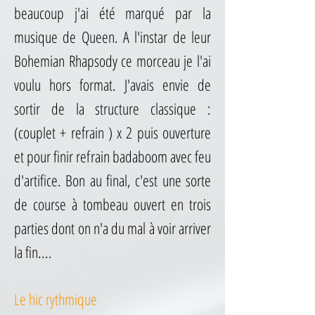
beaucoup j'ai été marqué par la
Au loin l'orage éclate enfin."
musique de Queen. A l'instar de leur
Judith Chomel / carnet de voyage imaginaire avril 2021
Bohemian Rhapsody ce morceau je l'ai
Acheter carte postale 21cm X 21cm
voulu hors format. J'avais envie de
sortir de la structure classique :
(couplet + refrain ) x 2 puis ouverture
et pour finir refrain badaboom avec feu
d'artifice. Bon au final, c'est une sorte
de course à tombeau ouvert en trois
parties dont on n'a du mal à voir arriver
la fin....
Le hic rythmique