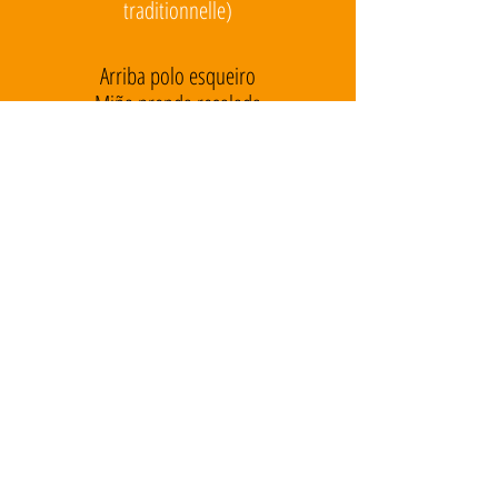
traditionnelle)
Arriba polo esqueiro
Miña prenda resalada
Arriba polo esqueiro
Na corredoira ai lama aaa lelalelalela...
A muller de roque troque
Baila con crego na eira
Roque troque esta mirando
Como a sua muller peneira aa
lelalelalela...
Veño da virxe da barca
Da virxe da barca veño
Veño de abala la pedra
De abala la pedra veño aaa lelalelalela...