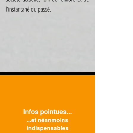
l’instantané du passé.
Infos pointues...
...et néanmoins
indispensables