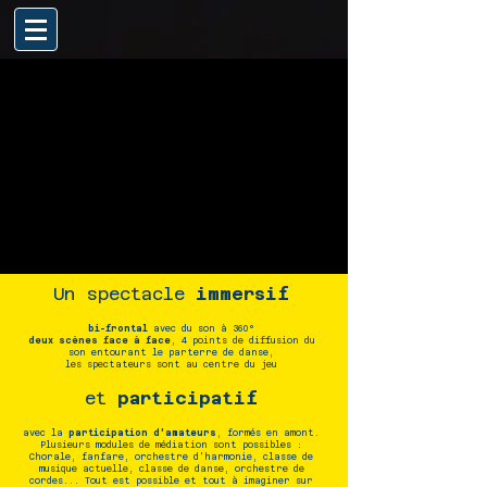
Un spectacle
immersif
bi-frontal
avec du son à 360°
deux scènes face à face
, 4 points de diffusion du
son entourant le parterre de danse,
les spectateurs sont au centre du jeu
et
participatif
avec la
participation d'amateurs
, formés en amont.
Plusieurs modules de médiation sont possibles :
Chorale, fanfare, orchestre d'harmonie, classe de
musique actuelle, classe de danse, orchestre de
cordes...​ Tout est possible et tout à imaginer sur