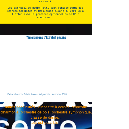
mesure !
Les Extrabal de Radio Tutti sont conçues comme des
soirées complètes et modulables allant du warm-up à
l'after avec la présence optionnelles de DJ's
complices.
Témoignages d'Extrabal passés
Extrabal avec la Fabrik, Monts du Lyonnais, décembre 2025
autres possibilités : orchestre à cordes, orchestre
d'harmonie, orchestre de bois, orchestre symphonique,
classe de danse...
tout est possible !