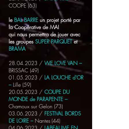
COOPE
(63)
le
BAL BARRE
un projet porté par
la Coopérative de MAI
qui nous permettra de jouer avec
les groupes
SUPER PARQUET
et
BRAMA
28.04.2023
/
WE LOVE VAN –
BRISSAC
(49)
01.05.2023
/
LA LOUCHE d'OR
–
Lille
(59)
20.05.2023
/
COUPE DU
MONDE de PARAPENTE –
Chamoux sur Gelon
(73)
03.06.2023
/
FESTIVAL BORDS
DE LOIRE –
Nantes
(44)
04.06.2023
/
LABEAUME EN