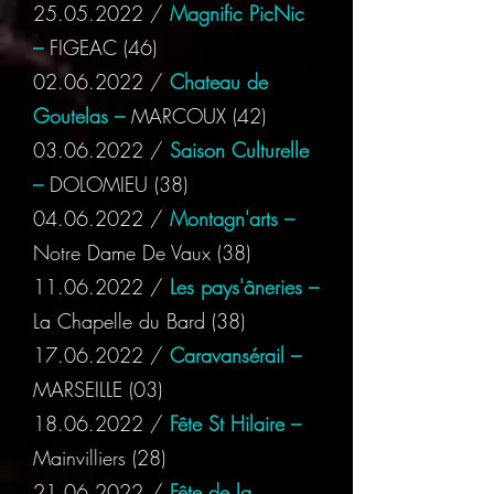
25.05.2022
/
Magnific PicNic
–
FIGEAC (46)
02.06.2022
/
Chateau de
Goutelas –
MARCOUX (42)
03.06.2022
/
Saison Culturelle
–
DOLOMIEU (38)
04.06.2022
/
Montagn'arts –
Notre Dame De Vaux (38)
11.06.2022
/
Les pays'âneries –
La Chapelle du Bard (38)
17.06.2022
/
Caravansérail –
MARSEILLE (03)
18.06.2022
/
Fête St Hilaire
–
Mainvilliers (28)
21.06.2022
/
Fête de la