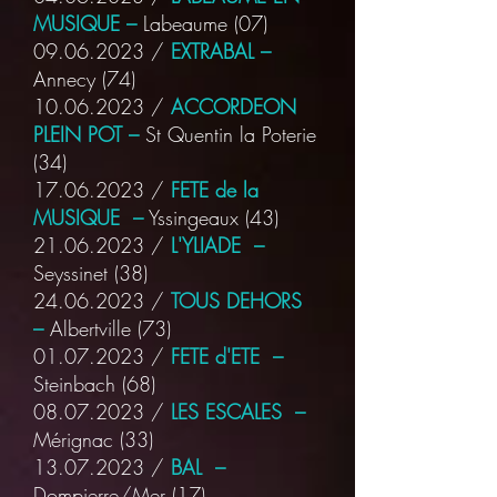
MUSIQUE –
Labeaume
(07)
09.06.2023
/
EXTRABAL –
Annecy
(74)
10.06.2023
/
ACCORDEON
PLEIN POT –
St Quentin la Poterie
(34)
17.06.2023
/
FETE de la
MUSIQUE –
Yssingeaux
(43)
21.06.2023
/
L'YLIADE –
Seyssinet
(38)
24.06.2023
/
TOUS DEHORS
–
Albertville
(73)
01.07.2023
/
FETE d'ETE –
Steinbach
(68)
08.07.2023
/
LES ESCALES –
Mérignac
(33)
13.07.2023
/
BAL –
Dompierre/Mer
(17)