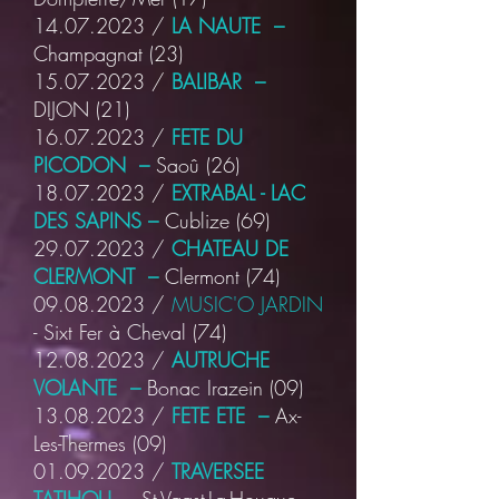
14.07.2023
/
LA NAUTE –
Champagnat
(23)
15.07.2023
/
BALIBAR –
DIJON
(21)
16.07.2023
/
FETE DU
PICODON –
Saoû
(26)
18.07.2023
/
EXTRABAL - LAC
DES SAPINS –
Cublize
(69)
29.07.2023
/
CHATEAU DE
CLERMONT –
Clermont
(74)
09.08.2023
/
MUSIC'O JARDIN
- Sixt Fer à Cheval (74)
12.08.2023
/
AUTRUCHE
VOLANTE –
Bonac Irazein
(09)
13.08.2023
/
FETE ETE –
Ax-
Les-Thermes
(09)
01.09.2023
/
TRAVERSEE