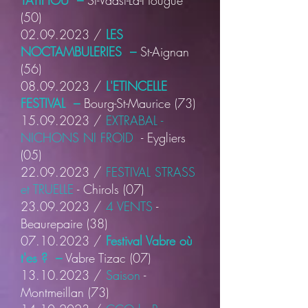
TATIHOU –
St-Vaast-La-Hougue
(50)
02.09.2023
/
LES
NOCTAMBULERIES –
St-Aignan
(56)
08.09.2023
/
L'ETINCELLE
FESTIVAL –
Bourg-St-Maurice
(73)
15.09.2023
/
EXTRABAL -
NICHONS NI FROID
- Eygliers
(05)
22.09.2023
/
FESTIVAL STRASS
et TRUELLE
- Chirols (07)
23.09.2023
/
4 VENTS
-
Beaurepaire (38)
07.10.2023
/
Festival Vabre où
t'es ? –
Vabre Tizac
(07)
13.10.2023
/
Saison
-
Montmeillan (73
)