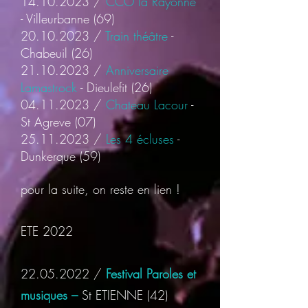
14.10.2023
/
CC
O la Rayonne
- Villeurbanne (69)
20.10.2023
/
Train théâtre
-
Chabeuil (26)
21.10.2023
/
Anniversaire
Lamastrock
- Dieulefit (26)
04.11.2023
/
Chateau Lacour
-
St Agreve (07)
25.11.2
023 /
Les 4 écluses
-
Dunkerque (59)
pour la suite, on reste en lien !
ETE 20
22
22.05.2022
/
Festival Paroles et
musiques –
St ETIENNE
(42)