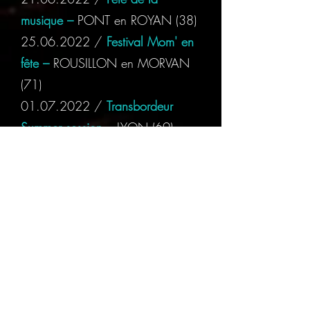
musique –
PONT en ROYAN (38)
25.06.2022
/
Festival Mom' en
fête –
ROUSILLON en MORVAN
(71)
01.07.2022
/
Transbordeur
Summer session –
LYON
(69)
07.07.2022
/
Jazz in Jaunas –
SOMMIERES
(30)
09.07.2022
/
La rue Râle -
BEAUFORT sur GERVANNE
(26)
13.07.2022
/
Village en scène -
CHALLONES sur LOIRE
(49)
14.07.2022
/
avec DELI TELI –
VICHY (03)