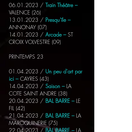
06.01.2023
/
Train Théâtre –
VALENCE
(26)
13.01.2023
/
Presqu'île –
ANNONAY
(07)
14.01.2023
/
Arcade –
ST
CROIX VOLVESTRE
(09)
PRINTEMPS 23
01.04.2023
/
Un peu d'art par
ici –
CAYRES (43)
14.04.2023
/
Saison –
LA
COTE SAINT ANDRE
(38)
20.04.2023
/
BAL BARRE –
LE
FIL
(42)
21.04.2023
/
BAL BARRE –
LA
MAROQUINERIE
(75)
22.04.2023
/
BAL BARRE –
LA